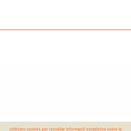
Copyright 2026 | Fira Sabadell |
Condicions d'ús
-
Política de privacitat i
Utilitzem cookies per recopilar informació estadística sobre la