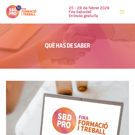
Ir
25 - 28 de febrer 2026
Fira Sabadell
al
Entrada gratuïta
contenido