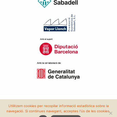
Copyright 2026 | Fira Sabadell |
Condicions d'ús
-
Política de privacitat i
Utilitzem cookies per recopilar informació estadística sobre la
protecció de dades
navegació. Si continues navegant, acceptes l'ús de les cookies.