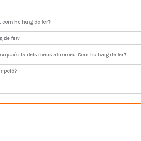
ar, com ho haig de fer?
g de fer?
nscripció i la dels meus alumnes. Com ho haig de fer?
cripció?