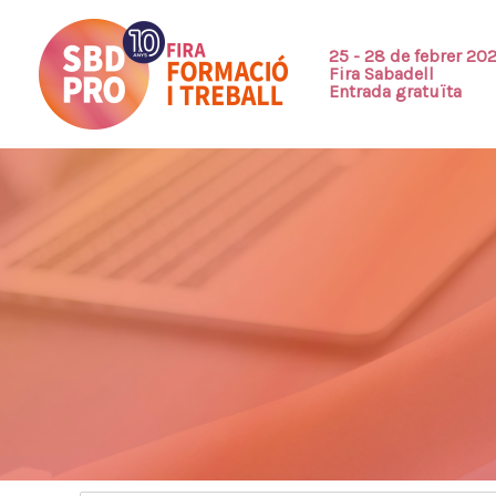
Ir
al
25 - 28 de febrer 20
Fira Sabadell
contenido
Entrada gratuïta